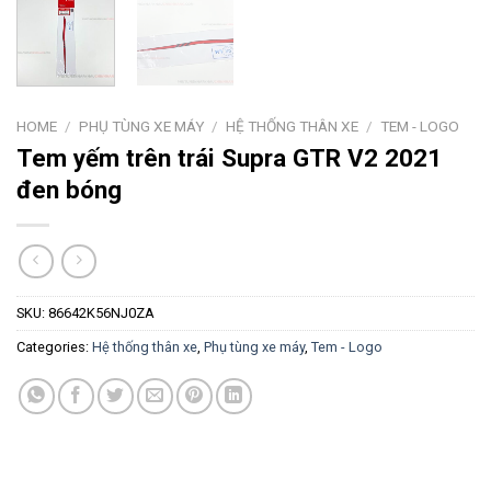
HOME
/
PHỤ TÙNG XE MÁY
/
HỆ THỐNG THÂN XE
/
TEM - LOGO
Tem yếm trên trái Supra GTR V2 2021
đen bóng
SKU:
86642K56NJ0ZA
Categories:
Hệ thống thân xe
,
Phụ tùng xe máy
,
Tem - Logo