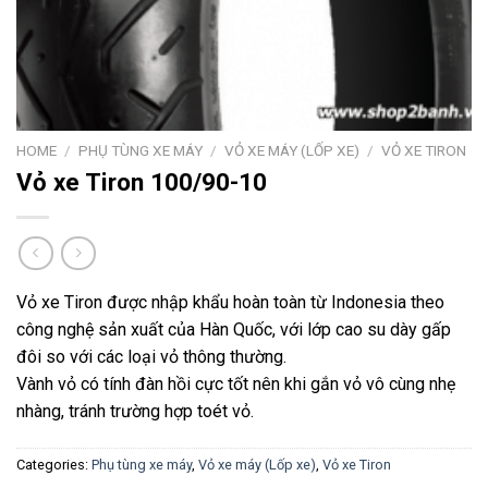
HOME
/
PHỤ TÙNG XE MÁY
/
VỎ XE MÁY (LỐP XE)
/
VỎ XE TIRON
Vỏ xe Tiron 100/90-10
Vỏ xe Tiron được nhập khẩu hoàn toàn từ Indonesia theo
công nghệ sản xuất của Hàn Quốc, với lớp cao su dày gấp
đôi so với các loại vỏ thông thường.
Vành vỏ có tính đàn hồi cực tốt nên khi gắn vỏ vô cùng nhẹ
nhàng, tránh trường hợp toét vỏ.
Categories:
Phụ tùng xe máy
,
Vỏ xe máy (Lốp xe)
,
Vỏ xe Tiron