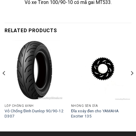
Vỏ xe Tiron 100/90-10 có mã gai MT533.
RELATED PRODUCTS
LỐP CHỐNG ĐINH
NHÔNG SÊN DĨA
Vỏ Chống Đinh Dunlop 90/90-12
Đĩa xoáy đen cho YAMAHA
D307
Exciter 135