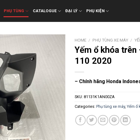
PHỤ TÙNG
CATALOGUE
ĐẠI LÝ
PHỤ KIỆN
HOME
/
PHỤ TÙNG XE MÁY
/
YẾ
Yếm ổ khóa trên 
110 2020
– Chính hãng Honda Indone
SKU:
81131K1AN00ZA
Categories:
Phụ tùng xe máy
,
Yếm ổ 