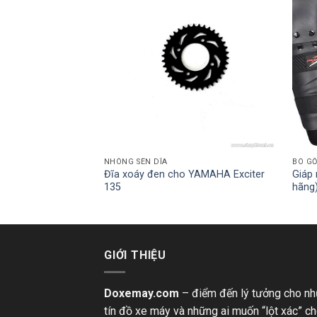
NHÔNG SÊN DĨA
BÓ GỐ
Đĩa xoáy đen cho YAMAHA Exciter
Giáp 
T7A-H
135
hãng
GIỚI THIỆU
Doxemay.com
– điểm đến lý tưởng cho n
tín đồ xe máy và những ai muốn “lột xác” c