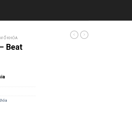
M Ổ KHÓA
– Beat
sia
khóa