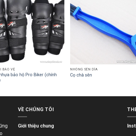
I BẢO VỆ
NHÔNG SÊN DĨA
nhựa bảo hộ Pro Biker (chính
Cọ chà sên
)
VỀ CHÚNG TÔI
TH
hững
Giới thiệu chung
Ins
ho