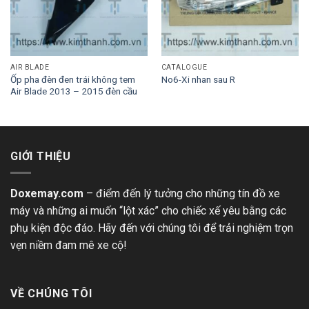
AIR BLADE
CATALOGUE
Ốp pha đèn đen trái không tem
No6-Xi nhan sau R
Air Blade 2013 – 2015 đèn cầu
GIỚI THIỆU
Doxemay.com
– điểm đến lý tưởng cho những tín đồ xe
máy và những ai muốn “lột xác” cho chiếc xế yêu bằng các
phụ kiện độc đáo. Hãy đến với chúng tôi để trải nghiệm trọn
vẹn niềm đam mê xe cộ!
VỀ CHÚNG TÔI