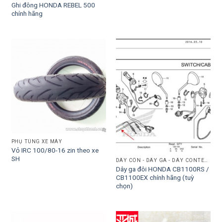
Ghi đông HONDA REBEL 500
chính hãng
PHỤ TÙNG XE MÁY
Vỏ IRC 100/80-16 zin theo xe
SH
DÂY CÔN - DÂY GA - DÂY CONTERMET - DÂY PHANH
Dây ga đôi HONDA CB1100RS /
CB1100EX chính hãng (tuỳ
chọn)