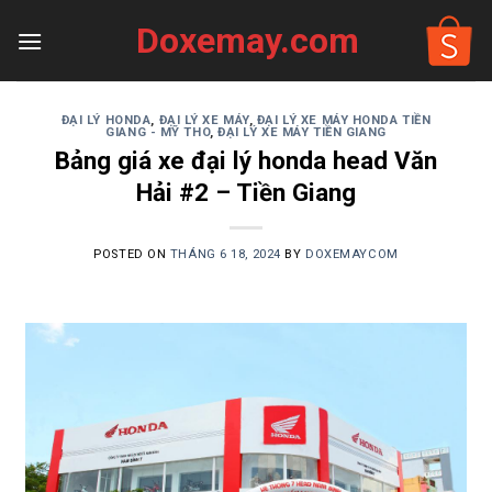
Skip
Doxemay.com
to
content
ĐẠI LÝ HONDA
,
ĐẠI LÝ XE MÁY
,
ĐẠI LÝ XE MÁY HONDA TIỀN
GIANG - MỸ THO
,
ĐẠI LÝ XE MÁY TIỀN GIANG
Bảng giá xe đại lý honda head Văn
Hải #2 – Tiền Giang
POSTED ON
THÁNG 6 18, 2024
BY
DOXEMAYCOM