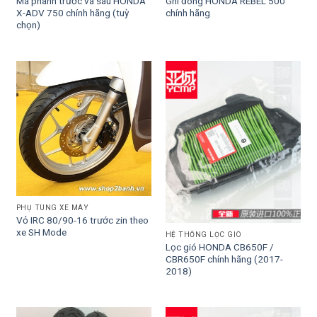
Má phanh trước và sau HONDA
Ghi đông HONDA REBEL 500
X-ADV 750 chính hãng (tuỳ
chính hãng
chọn)
PHỤ TÙNG XE MÁY
Vỏ IRC 80/90-16 trước zin theo
xe SH Mode
HỆ THỐNG LỌC GIÓ
Lọc gió HONDA CB650F /
CBR650F chính hãng (2017-
2018)