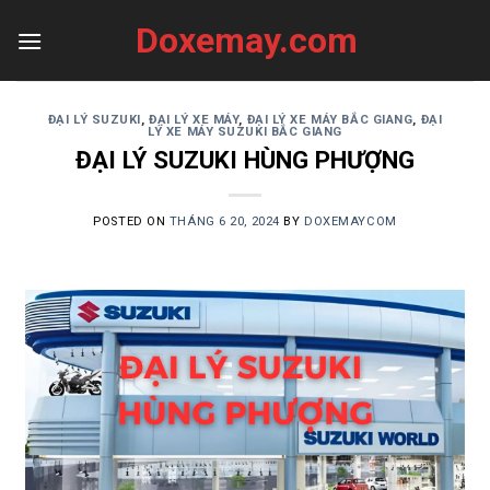
Skip
Doxemay.com
to
content
ĐẠI LÝ SUZUKI
,
ĐẠI LÝ XE MÁY
,
ĐẠI LÝ XE MÁY BẮC GIANG
,
ĐẠI
LÝ XE MÁY SUZUKI BẮC GIANG
ĐẠI LÝ SUZUKI HÙNG PHƯỢNG
POSTED ON
THÁNG 6 20, 2024
BY
DOXEMAYCOM