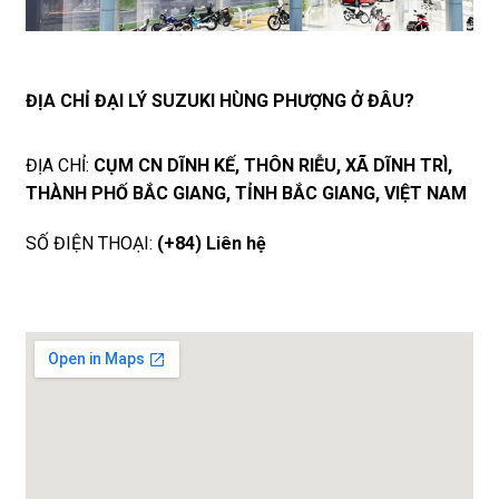
ĐỊA CHỈ ĐẠI LÝ SUZUKI HÙNG PHƯỢNG Ở ĐÂU?
ĐỊA CHỈ:
CỤM CN DĨNH KẾ, THÔN RIỄU, XÃ DĨNH TRÌ,
THÀNH PHỐ BẮC GIANG, TỈNH BẮC GIANG, VIỆT NAM
SỐ ĐIỆN THOẠI:
(+84) Liên hệ