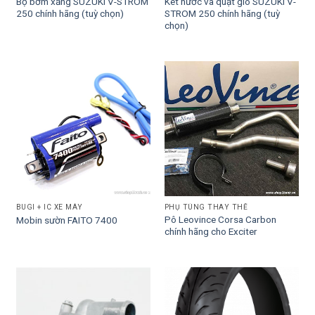
Bộ bơm xăng SUZUKI V-STROM
Két nước và quạt gió SUZUKI V-
250 chính hãng (tuỳ chọn)
STROM 250 chính hãng (tuỳ
chọn)
BUGI + IC XE MÁY
PHỤ TÙNG THAY THẾ
Pô Leovince Corsa Carbon
Mobin sườn FAITO 7400
chính hãng cho Exciter