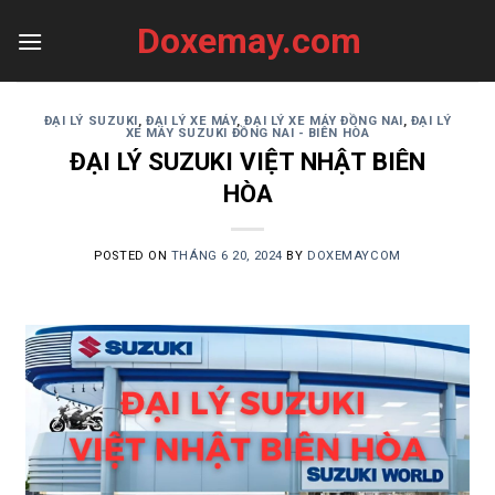
Skip
Doxemay.com
to
content
ĐẠI LÝ SUZUKI
,
ĐẠI LÝ XE MÁY
,
ĐẠI LÝ XE MÁY ĐỒNG NAI
,
ĐẠI LÝ
XE MÁY SUZUKI ĐỒNG NAI - BIÊN HÒA
ĐẠI LÝ SUZUKI VIỆT NHẬT BIÊN
HÒA
POSTED ON
THÁNG 6 20, 2024
BY
DOXEMAYCOM