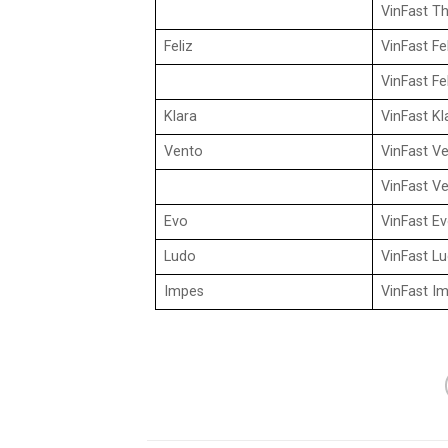
VinFast T
Feliz
VinFast Fe
VinFast Fe
Klara
VinFast Kl
Vento
VinFast V
VinFast V
Evo
VinFast E
Ludo
VinFast L
Impes
VinFast I