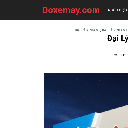
Skip
Doxemay.com
to
GIỚI THIỆU
content
ĐẠI LÝ VINFAST
,
ĐẠI LÝ VINFAST
Đại L
POSTED