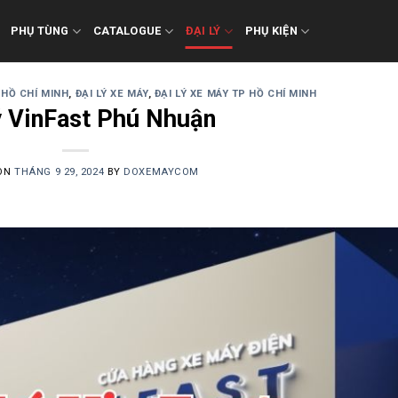
PHỤ TÙNG
CATALOGUE
ĐẠI LÝ
PHỤ KIỆN
 HỒ CHÍ MINH
,
ĐẠI LÝ XE MÁY
,
ĐẠI LÝ XE MÁY TP HỒ CHÍ MINH
ý VinFast Phú Nhuận
 ON
THÁNG 9 29, 2024
BY
DOXEMAYCOM