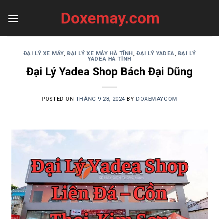
Skip
Doxemay.com
to
content
ĐẠI LÝ XE MÁY
,
ĐẠI LÝ XE MÁY HÀ TĨNH
,
ĐẠI LÝ YADEA
,
ĐẠI LÝ
YADEA HÀ TĨNH
Đại Lý Yadea Shop Bách Đại Dũng
POSTED ON
THÁNG 9 28, 2024
BY
DOXEMAYCOM