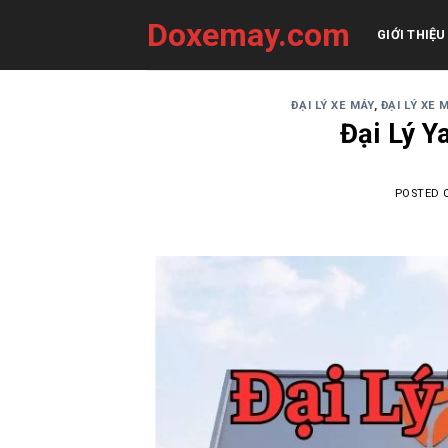
Skip
Doxemay.com
to
GIỚI THIỆU
content
ĐẠI LÝ XE MÁY
,
ĐẠI LÝ XE 
Đại Lý 
POSTED