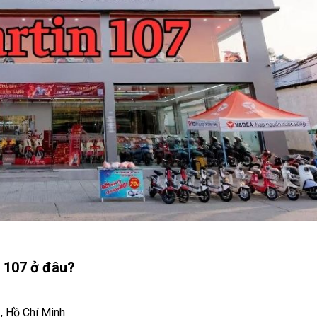
n 107 ở đâu?
, Hồ Chí Minh