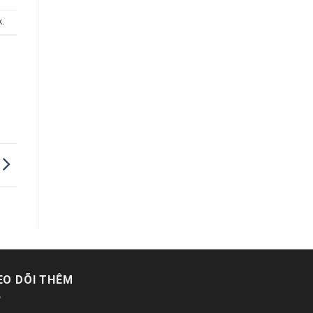
k
.
EO DÕI THÊM