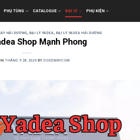
PHỤ TÙNG
CATALOGUE
ĐẠI LÝ
PHỤ KIỆN
MÁY HẢI DƯƠNG
,
ĐẠI LÝ YADEA
,
ĐẠI LÝ YADEA HẢI DƯƠNG
Yadea Shop Mạnh Phong
 ON
THÁNG 9 28, 2024
BY
DOXEMAYCOM