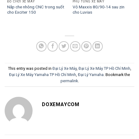
ĐỒ CHƠI XE MÁY
PHỤ TÙNG XE MÁY
Nắp che nhông CNC trong suốt
Vỏ Maxxis 80/90-14 sau zin
cho Exciter 150
cho Luvias
This entry was posted in
Đại Lý Xe Máy
,
Đại Lý Xe Máy TP Hồ Chí Minh
,
Đại Lý Xe Máy Yamaha TP Hồ Chí Minh
,
Đại Lý Yamaha
. Bookmark the
permalink
.
DOXEMAYCOM