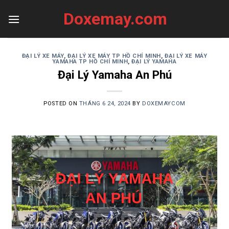
Skip
Doxemay.com
to
content
ĐẠI LÝ XE MÁY
,
ĐẠI LÝ XE MÁY TP HỒ CHÍ MINH
,
ĐẠI LÝ XE MÁY
YAMAHA TP HỒ CHÍ MINH
,
ĐẠI LÝ YAMAHA
Đại Lý Yamaha An Phú
POSTED ON
THÁNG 6 24, 2024
BY
DOXEMAYCOM