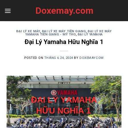
Skip
Doxemay.com
to
content
ĐẠI LÝ XE MÁY
,
ĐẠI LÝ XE MÁY TIỀN GIANG
,
ĐẠI LÝ XE MÁY
YAMAHA TIỀN GIANG - MỸ THO
,
ĐẠI LÝ YAMAHA
Đại Lý Yamaha Hữu Nghĩa 1
POSTED ON
THÁNG 6 24, 2024
BY
DOXEMAYCOM