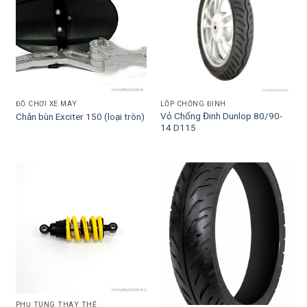
ĐỒ CHƠI XE MÁY
LỐP CHỐNG ĐINH
Vỏ Chống Đinh Dunlop 80/90-
Chắn bùn Exciter 150 (loại tròn)
14 D115
PHỤ TÙNG THAY THẾ