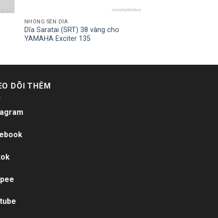
NHÔNG SÊN DĨA
Dĩa Saratai (SRT) 38 vàng cho
YAMAHA Exciter 135
EO DÕI THÊM
tagram
ebook
tok
pee
tube