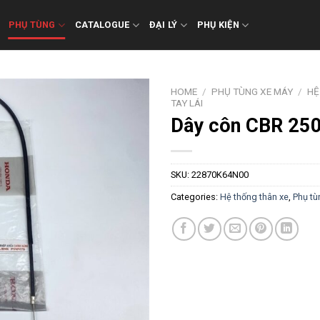
PHỤ TÙNG
CATALOGUE
ĐẠI LÝ
PHỤ KIỆN
HOME
/
PHỤ TÙNG XE MÁY
/
HỆ
TAY LÁI
Dây côn CBR 25
SKU:
22870K64N00
Categories:
Hệ thống thân xe
,
Phụ tù