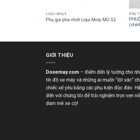
LIQUI MOLY
PHỤ 
PHUỘ
cingboy
Phụ gia pha nhớt Liqui Moly MO S2
(chín
GIỚI THIỆU
Doxemay.com
– điểm đến lý tưởng cho n
tín đồ xe máy và những ai muốn “lột xác” c
chiếc xế yêu bằng các phụ kiện độc đáo. H
đến với chúng tôi để trải nghiệm trọn vẹn n
đam mê xe cộ!