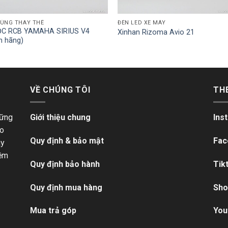
TÙNG THAY THẾ
ĐÈN LED XE MÁY
C RCB YAMAHA SIRIUS V4
Xinhan Rizoma Avio 21
h hãng)
VỀ CHÚNG TÔI
TH
hững
Giới thiệu chung
Ins
ho
Quy định & bảo mật
Fac
ãy
iềm
Quy định bảo hành
Tik
Quy định mua hàng
Sho
Mua trả góp
You