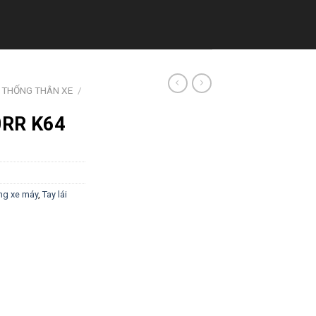
 THỐNG THÂN XE
/
0RR K64
ng xe máy
,
Tay lái