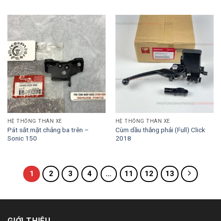
HỆ THỐNG THÂN XE
HỆ THỐNG THÂN XE
Pát sắt mặt chảng ba trên –
Cùm dầu thắng phải (Full) Click
Sonic 150
2018
1
2
3
4
…
11
12
13
GIỚI THIỆU