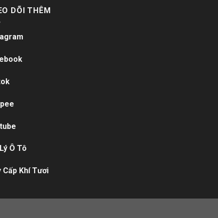
EO DÕI THÊM
tagram
ebook
tok
pee
tube
 Lý Ô Tô
 Cấp Khí Tươi