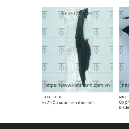
CATALOGUE
AIR B
Ốp ph
ôi bảng số
Ex21-Ốp sườn trên đen mờ L
Blad