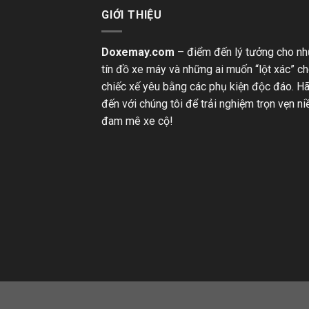
GIỚI THIỆU
Doxemay.com
– điểm đến lý tưởng cho n
tín đồ xe máy và những ai muốn “lột xác” c
chiếc xế yêu bằng các phụ kiện độc đáo. H
đến với chúng tôi để trải nghiệm trọn vẹn n
đam mê xe cộ!