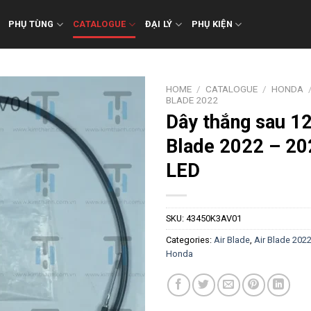
PHỤ TÙNG
CATALOGUE
ĐẠI LÝ
PHỤ KIỆN
HOME
/
CATALOGUE
/
HONDA
BLADE 2022
Dây thắng sau 12
Blade 2022 – 20
LED
SKU:
43450K3AV01
Categories:
Air Blade
,
Air Blade 202
Honda