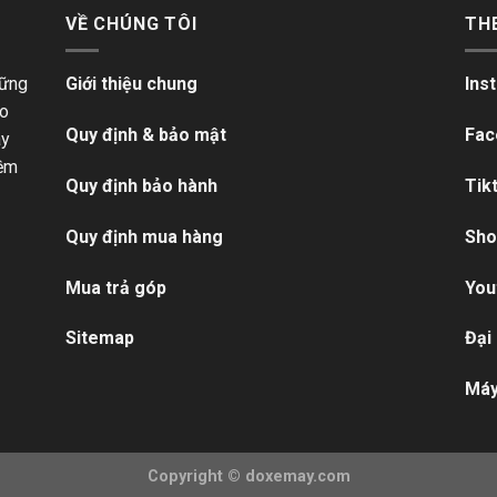
VỀ CHÚNG TÔI
TH
hững
Giới thiệu chung
Ins
ho
Quy định & bảo mật
Fac
ãy
iềm
Quy định bảo hành
Tik
Quy định mua hàng
Sho
Mua trả góp
You
Sitemap
Đại
Máy
Copyright ©
doxemay.com