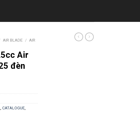
/
AIR BLADE
/
AIR
5cc Air
25 đèn
2
,
CATALOGUE
,