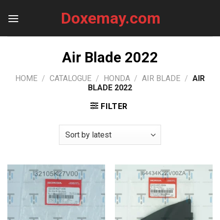
Skip
Doxemay.com
to
content
Air Blade 2022
HOME
/
CATALOGUE
/
HONDA
/
AIR BLADE
/
AIR
BLADE 2022
FILTER