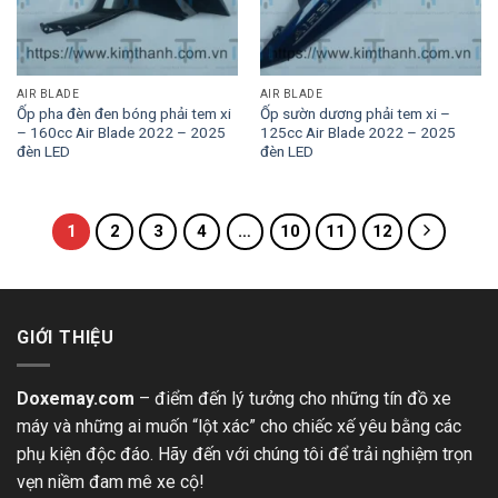
AIR BLADE
AIR BLADE
Ốp pha đèn đen bóng phải tem xi
Ốp sườn dương phải tem xi –
– 160cc Air Blade 2022 – 2025
125cc Air Blade 2022 – 2025
đèn LED
đèn LED
1
2
3
4
…
10
11
12
GIỚI THIỆU
Doxemay.com
– điểm đến lý tưởng cho những tín đồ xe
máy và những ai muốn “lột xác” cho chiếc xế yêu bằng các
phụ kiện độc đáo. Hãy đến với chúng tôi để trải nghiệm trọn
vẹn niềm đam mê xe cộ!