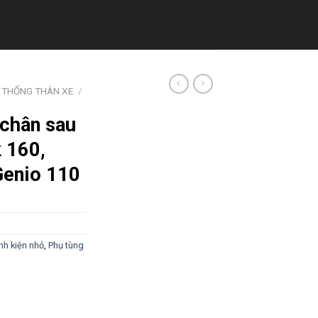
 THỐNG THÂN XE
/
 chân sau
k 160,
Genio 110
inh kiện nhỏ
,
Phụ tùng