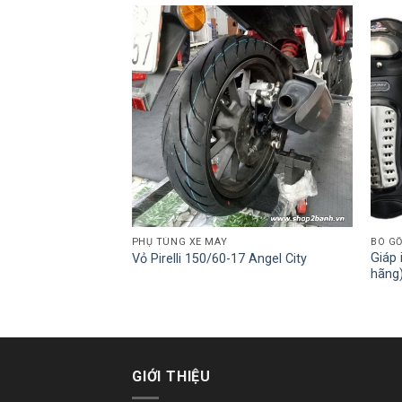
PHỤ TÙNG XE MÁY
BÓ GỐ
Giáp 
T7A-H
Vỏ Pirelli 150/60-17 Angel City
hãng
GIỚI THIỆU