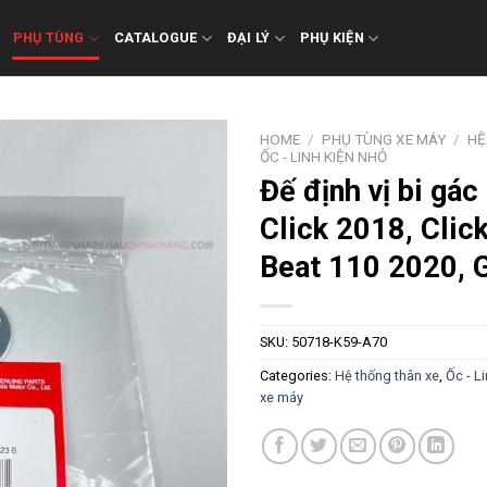
PHỤ TÙNG
CATALOGUE
ĐẠI LÝ
PHỤ KIỆN
HOME
/
PHỤ TÙNG XE MÁY
/
HỆ
ỐC - LINH KIỆN NHỎ
Đế định vị bi gác
Click 2018, Clic
Beat 110 2020, 
SKU:
50718-K59-A70
Categories:
Hệ thống thân xe
,
Ốc - L
xe máy