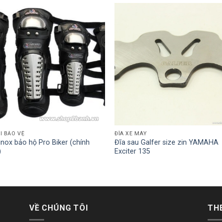
I BẢO VỆ
ĐĨA XE MÁY
inox bảo hộ Pro Biker (chính
Đĩa sau Galfer size zin YAMAHA
)
Exciter 135
VỀ CHÚNG TÔI
TH