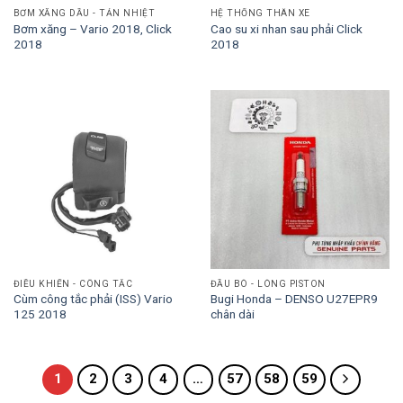
BƠM XĂNG DẦU - TẢN NHIỆT
HỆ THỐNG THÂN XE
Bơm xăng – Vario 2018, Click
Cao su xi nhan sau phải Click
2018
2018
ĐIỀU KHIỂN - CÔNG TẮC
ĐẦU BÒ - LÒNG PISTON
Cùm công tắc phải (ISS) Vario
Bugi Honda – DENSO U27EPR9
125 2018
chân dài
1
2
3
4
…
57
58
59