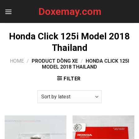
Skip
Doxemay.com
to
content
Honda Click 125i Model 2018
Thailand
HOME
/
PRODUCT DÒNG XE
/
HONDA CLICK 125I
MODEL 2018 THAILAND
FILTER