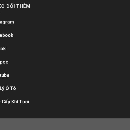
EO DÕI THÊM
tagram
ebook
tok
pee
tube
 Lý Ô Tô
 Cấp Khí Tươi