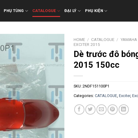
PHỤ TÙNG
CATALOGUE
ĐẠI LÝ
PHỤ KIỆN
HOME
/
CATALOGUE
/
YAMAHA
EXCITER 2015
Dè trước đô bóng
2015 150cc
SKU:
2NDF151100P1
Categories:
CATALOGUE
,
Exciter
,
Exc