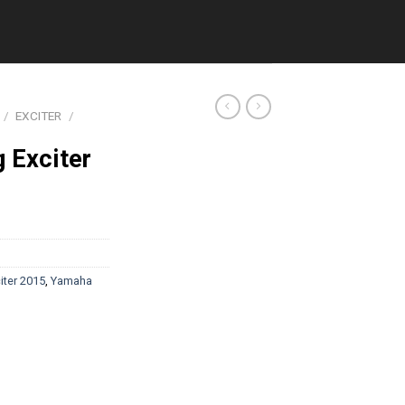
/
EXCITER
/
 Exciter
iter 2015
,
Yamaha