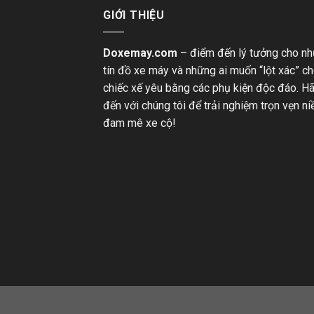
GIỚI THIỆU
Doxemay.com
– điểm đến lý tưởng cho n
tín đồ xe máy và những ai muốn “lột xác” c
chiếc xế yêu bằng các phụ kiện độc đáo. H
đến với chúng tôi để trải nghiệm trọn vẹn n
đam mê xe cộ!