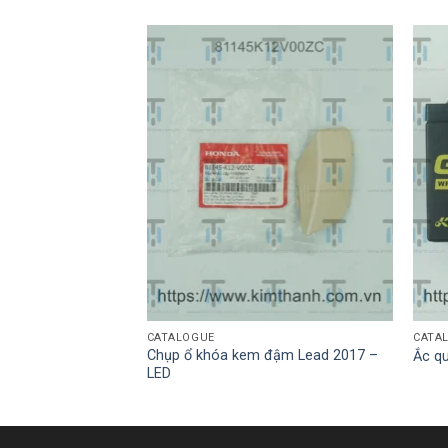
CATALOGUE
CATA
Chụp ổ khóa kem đậm Lead 2017 –
ôi bảng số
Ắc q
LED