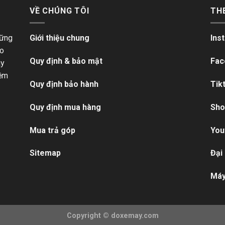
VỀ CHÚNG TÔI
TH
hững
Giới thiệu chung
Ins
ho
Quy định & bảo mật
Fac
ãy
iềm
Quy định bảo hành
Tik
Quy định mua hàng
Sho
Mua trả góp
You
Sitemap
Đại
Máy
Copyright ©
doxemay.com