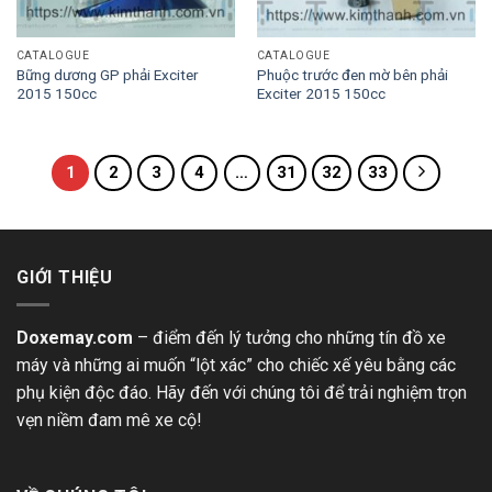
CATALOGUE
CATALOGUE
Bững dương GP phải Exciter
Phuộc trước đen mờ bên phải
2015 150cc
Exciter 2015 150cc
1
2
3
4
…
31
32
33
GIỚI THIỆU
Doxemay.com
– điểm đến lý tưởng cho những tín đồ xe
máy và những ai muốn “lột xác” cho chiếc xế yêu bằng các
phụ kiện độc đáo. Hãy đến với chúng tôi để trải nghiệm trọn
vẹn niềm đam mê xe cộ!