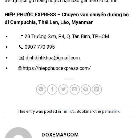
để đặt lịch gửi hàng hoặc nhận báo giá theo lô cụ thể.
HIỆP PHƯỚC EXPRESS – Chuyên vận chuyển đường bộ
đi Campuchia, Thái Lan, Lào, Myanmar
📍 29 Trường Sơn, P.4, Q. Tân Bình, TP.HCM
📞 0907 770 995
✉️ dinhdinhkhoa@gmail.com
🌐 https://hiepphuocexpress.com/
This entry was posted in
Tin Tức
. Bookmark the
permalink
.
DOXEMAYCOM