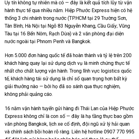
Uy tín không tự nhiên mà có — đây là kết quả tích lũy từ vận
hành thực tế qua nhiều năm. Hiệp Phước Express hiện có hệ
thống 3 chi nhánh trong nước (TP.HCM tại 29 Trường Sơn,
Tân Bình; Hà Nội tại Ngõ 83 Nguyễn Khang, Cầu Giấy; Vũng
Tàu tại 16 Bến Nôm, Rạch Dừa) và 2 văn phòng đại diện
nước ngoài tại Phnom Penh và Bangkok.
Hơn 5.000 đơn hàng quốc tế đã hoàn thành và tỷ lệ trên 200
khách hàng quay lại sử dụng dịch vụ là minh chứng thực tế
nhất cho chất lượng vận hành. Trong lĩnh vực logistics quốc
tế, khách hàng tái sử dụng là chỉ số quan trọng hơn bất kỳ
giải thưởng nào — bởi họ đã so sánh qua thực nghiệm,
không phải quảng cáo.
16 năm vận hành tuyến gửi hàng đi Thái Lan của Hiệp Phước
Express không chỉ là con số — đây là hạ tầng thực bao gồm
văn phòng Bangkok, lịch xe cố định, đội ngũ xử lý hải quan
và chính sách bồi hoàn rõ ràng. Liên hệ hotline 0907 770 995