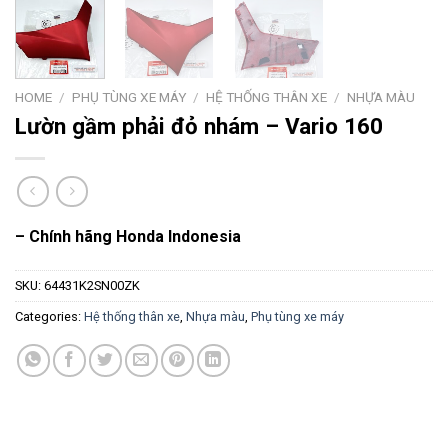
HOME
/
PHỤ TÙNG XE MÁY
/
HỆ THỐNG THÂN XE
/
NHỰA MÀU
Lườn gầm phải đỏ nhám – Vario 160
– Chính hãng Honda Indonesia
SKU:
64431K2SN00ZK
Categories:
Hệ thống thân xe
,
Nhựa màu
,
Phụ tùng xe máy