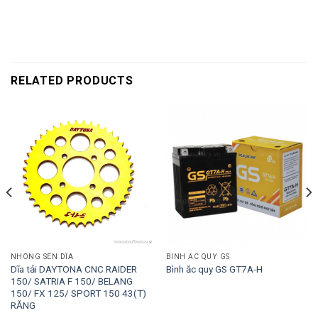
RELATED PRODUCTS
NHÔNG SÊN DĨA
BÌNH ẮC QUY GS
Dĩa tải DAYTONA CNC RAIDER
Bình ắc quy GS GT7A-H
150/ SATRIA F 150/ BELANG
150/ FX 125/ SPORT 150 43(T)
RĂNG