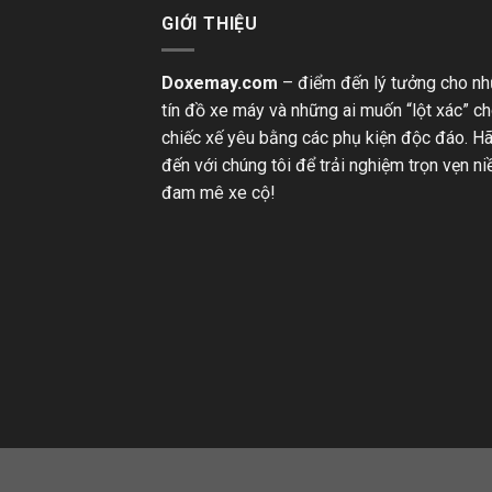
GIỚI THIỆU
Doxemay.com
– điểm đến lý tưởng cho n
tín đồ xe máy và những ai muốn “lột xác” c
chiếc xế yêu bằng các phụ kiện độc đáo. H
đến với chúng tôi để trải nghiệm trọn vẹn n
đam mê xe cộ!