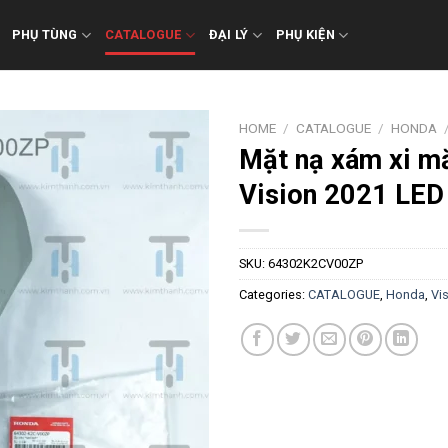
PHỤ TÙNG
CATALOGUE
ĐẠI LÝ
PHỤ KIỆN
HOME
/
CATALOGUE
/
HONDA
Mặt nạ xám xi m
Vision 2021 LED
SKU:
64302K2CV00ZP
Categories:
CATALOGUE
,
Honda
,
Vi