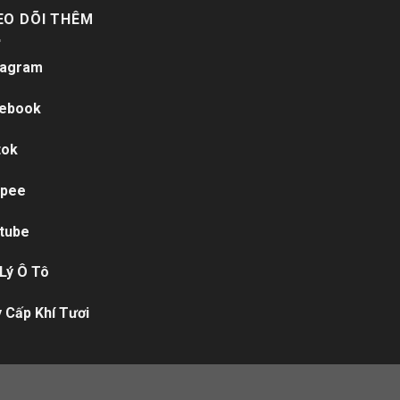
EO DÕI THÊM
tagram
ebook
tok
pee
tube
 Lý Ô Tô
 Cấp Khí Tươi