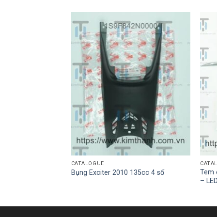
CATALOGUE
CATA
Tem ố
R
Bụng Exciter 2010 135cc 4 số
– LE