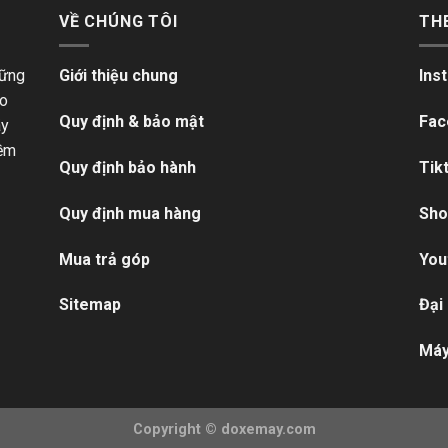
VỀ CHÚNG TÔI
TH
hững
Giới thiệu chung
Ins
ho
Quy định & bảo mật
Fac
ãy
iềm
Quy định bảo hành
Tik
Quy định mua hàng
Sho
Mua trả góp
You
Sitemap
Đại
Máy
Copyright ©
doxemay.com