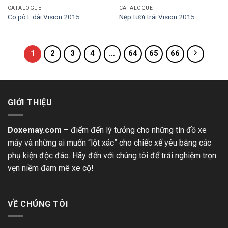
CATALOGUE
CATALOGUE
Co pô E dài Vision 2015
Nẹp tươi trái Vision 2015
1
2
3
4
…
64
65
66
GIỚI THIỆU
Doxemay.com
– điểm đến lý tưởng cho những tín đồ xe
máy và những ai muốn “lột xác” cho chiếc xế yêu bằng các
phụ kiện độc đáo. Hãy đến với chúng tôi để trải nghiệm trọn
vẹn niềm đam mê xe cộ!
VỀ CHÚNG TÔI