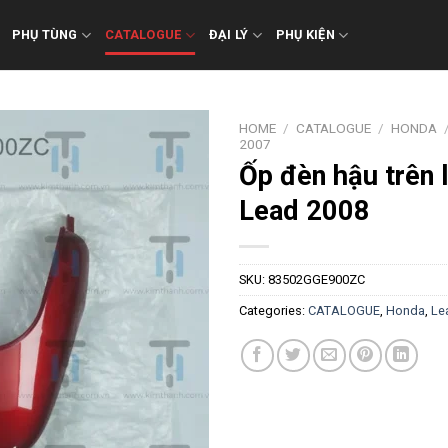
PHỤ TÙNG
CATALOGUE
ĐẠI LÝ
PHỤ KIỆN
HOME
/
CATALOGUE
/
HONDA
2007
Ốp đèn hậu trên 
Lead 2008
SKU:
83502GGE900ZC
Categories:
CATALOGUE
,
Honda
,
Le