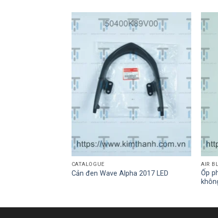
CATALOGUE
AIR B
Ốp ph
 – kđ
Cản đen Wave Alpha 2017 LED
khôn