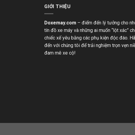
GIỚI THIỆU
Doxemay.com
– điểm đến lý tưởng cho n
tín đồ xe máy và những ai muốn “lột xác” c
chiếc xế yêu bằng các phụ kiện độc đáo. H
đến với chúng tôi để trải nghiệm trọn vẹn n
đam mê xe cộ!