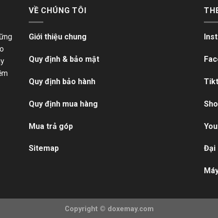
VỀ CHÚNG TÔI
TH
hững
Giới thiệu chung
Ins
ho
Quy định & bảo mật
Fac
ãy
iềm
Quy định bảo hành
Tik
Quy định mua hàng
Sho
Mua trả góp
You
Sitemap
Đại
Máy
Copyright ©
doxemay.com