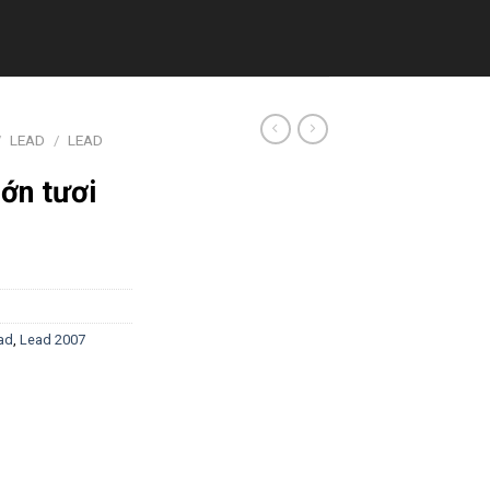
/
LEAD
/
LEAD
lớn tươi
ad
,
Lead 2007