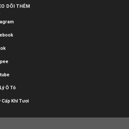
EO DÕI THÊM
tagram
ebook
tok
pee
tube
 Lý Ô Tô
 Cấp Khí Tươi