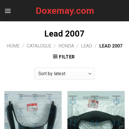
Skip
Doxemay.com
to
content
Lead 2007
HOME
/
CATALOGUE
/
HONDA
/
LEAD
/
LEAD 2007
FILTER