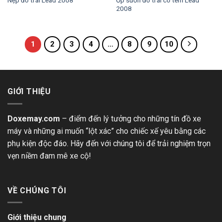
Nẹp đô trái Lead 2008
2008
1
2
3
4
…
8
9
10
GIỚI THIỆU
Doxemay.com
– điểm đến lý tưởng cho những tín đồ xe
máy và những ai muốn “lột xác” cho chiếc xế yêu bằng các
phụ kiện độc đáo. Hãy đến với chúng tôi để trải nghiệm trọn
vẹn niềm đam mê xe cộ!
VỀ CHÚNG TÔI
Giới thiệu chung