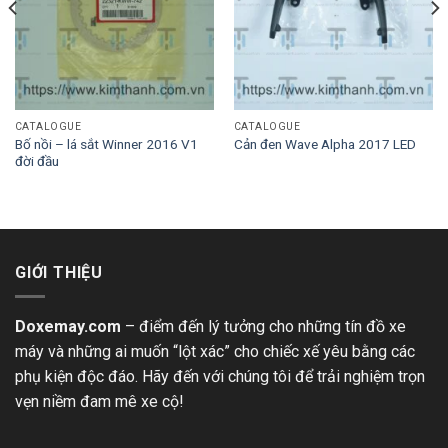
CATALOGUE
CATALOGUE
Bố nồi – lá sắt Winner 2016 V1
Cản đen Wave Alpha 2017 LED
đời đầu
GIỚI THIỆU
Doxemay.com
– điểm đến lý tưởng cho những tín đồ xe
máy và những ai muốn “lột xác” cho chiếc xế yêu bằng các
phụ kiện độc đáo. Hãy đến với chúng tôi để trải nghiệm trọn
vẹn niềm đam mê xe cộ!