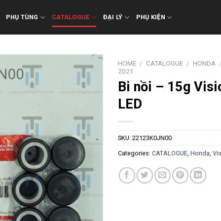
PHỤ TÙNG
CATALOGUE
ĐẠI LÝ
PHỤ KIỆN
HOME
/
CATALOGUE
/
HONDA
2021
Bi nồi – 15g Vis
LED
SKU:
22123K0JN00
Categories:
CATALOGUE
,
Honda
,
Vi