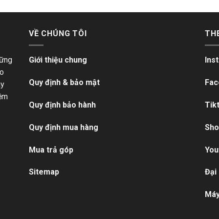
VỀ CHÚNG TÔI
TH
hững
Giới thiệu chung
Ins
ho
Quy định & bảo mật
Fac
ãy
iềm
Quy định bảo hành
Tik
Quy định mua hàng
Sho
Mua trả góp
You
Sitemap
Đại
Máy