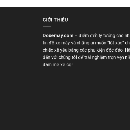
GIỚI THIỆU
Doxemay.com
– điểm đến lý tưởng cho n
tín đồ xe máy và những ai muốn “lột xác” c
chiếc xế yêu bằng các phụ kiện độc đáo. H
đến với chúng tôi để trải nghiệm trọn vẹn n
đam mê xe cộ!