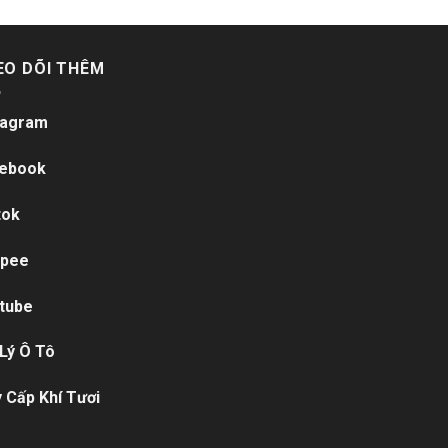
EO DÕI THÊM
tagram
ebook
tok
pee
tube
 Lý Ô Tô
 Cấp Khí Tươi