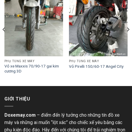
PHỤ TÙNG XE MÁY
PHỤ TÙNG XE MÁY
Vỏ xe Maxxis 70/90-17 gai kim
Vỏ Pirelli 150/60-17 Angel City
cương 3D
GIỚI THIỆU
Doxemay.com
– điểm đến lý tưởng cho những tín đồ xe
máy và những ai muốn “lột xác” cho chiếc xế yêu bằng các
phụ kiện độc đáo. Hãy đến với chúng tôi để trải nghiệm trọn