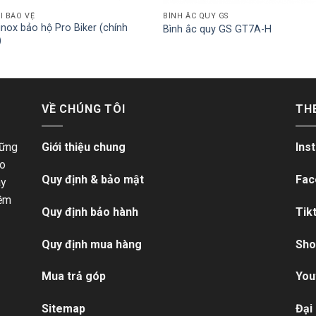
I BẢO VỆ
BÌNH ẮC QUY GS
inox bảo hộ Pro Biker (chính
Bình ắc quy GS GT7A-H
)
VỀ CHÚNG TÔI
TH
hững
Giới thiệu chung
Ins
ho
Quy định & bảo mật
Fac
ãy
iềm
Quy định bảo hành
Tik
Quy định mua hàng
Sho
Mua trả góp
You
Sitemap
Đại