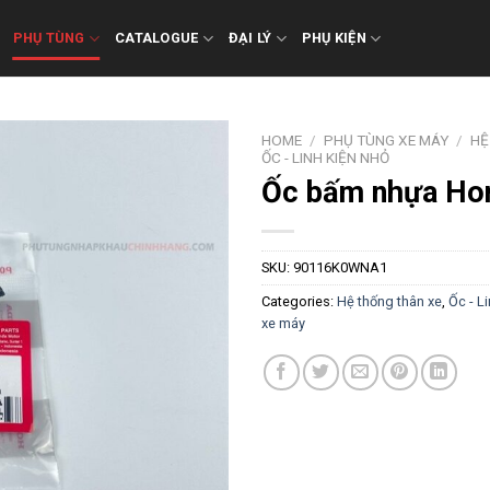
PHỤ TÙNG
CATALOGUE
ĐẠI LÝ
PHỤ KIỆN
HOME
/
PHỤ TÙNG XE MÁY
/
HỆ
ỐC - LINH KIỆN NHỎ
Ốc bấm nhựa H
SKU:
90116K0WNA1
Categories:
Hệ thống thân xe
,
Ốc - L
xe máy