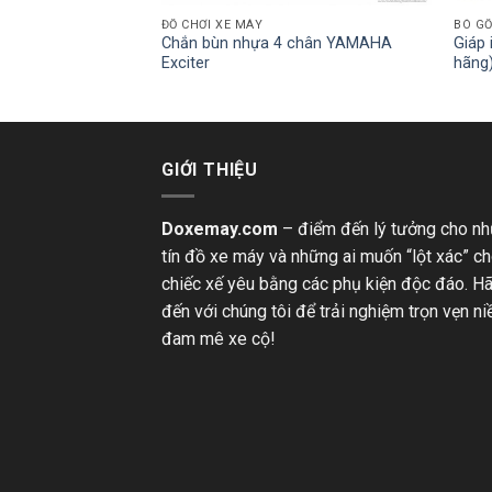
ĐỒ CHƠI XE MÁY
BÓ GỐ
nlop 130/70-13
Chắn bùn nhựa 4 chân YAMAHA
Giáp 
Exciter
hãng
GIỚI THIỆU
Doxemay.com
– điểm đến lý tưởng cho n
tín đồ xe máy và những ai muốn “lột xác” c
chiếc xế yêu bằng các phụ kiện độc đáo. H
đến với chúng tôi để trải nghiệm trọn vẹn n
đam mê xe cộ!