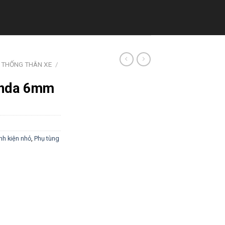
 THỐNG THÂN XE
/
onda 6mm
inh kiện nhỏ
,
Phụ tùng