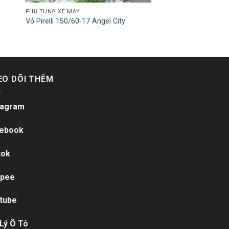
PHỤ TÙNG XE MÁY
Vỏ Pirelli 150/60-17 Angel City
EO DÕI THÊM
tagram
ebook
tok
pee
tube
 Lý Ô Tô