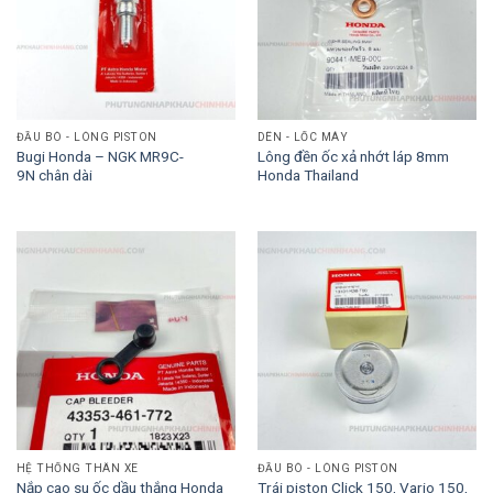
ĐẦU BÒ - LÒNG PISTON
DÊN - LỐC MÁY
Bugi Honda – NGK MR9C-
Lông đền ốc xả nhớt láp 8mm
9N chân dài
Honda Thailand
HỆ THỐNG THÂN XE
ĐẦU BÒ - LÒNG PISTON
Trái piston Click 150, Vario 150,
Nắp cao su ốc dầu thắng Honda