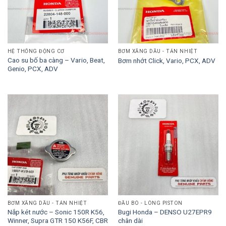
HỆ THỐNG ĐỘNG CƠ
BƠM XĂNG DẦU - TẢN NHIỆT
Cao su bố ba càng – Vario, Beat,
Bơm nhớt Click, Vario, PCX, ADV
Genio, PCX, ADV
BƠM XĂNG DẦU - TẢN NHIỆT
ĐẦU BÒ - LÒNG PISTON
Nắp két nước – Sonic 150R K56,
Bugi Honda – DENSO U27EPR9
Winner, Supra GTR 150 K56F, CBR
chân dài