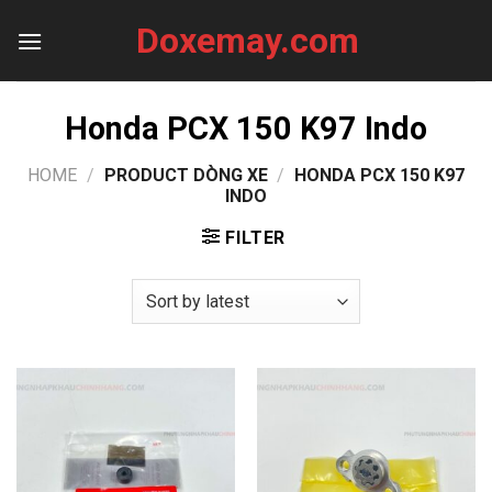
Skip
Doxemay.com
to
content
Honda PCX 150 K97 Indo
HOME
/
PRODUCT DÒNG XE
/
HONDA PCX 150 K97
INDO
FILTER