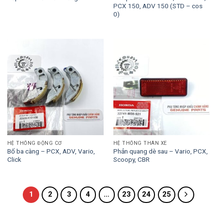
PCX 150, ADV 150 (STD – cos
0)
HỆ THỐNG ĐỘNG CƠ
HỆ THỐNG THÂN XE
Bố ba càng – PCX, ADV, Vario,
Phản quang dè sau – Vario, PCX,
Click
Scoopy, CBR
1
2
3
4
…
23
24
25