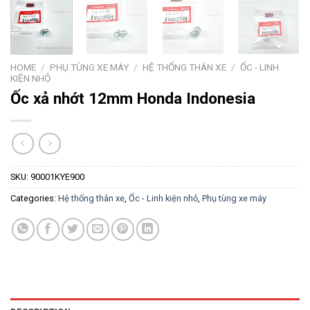
HOME
/
PHỤ TÙNG XE MÁY
/
HỆ THỐNG THÂN XE
/
ỐC - LINH
KIỆN NHỎ
Ốc xả nhớt 12mm Honda Indonesia
SKU:
90001KYE900
Categories:
Hệ thống thân xe
,
Ốc - Linh kiện nhỏ
,
Phụ tùng xe máy