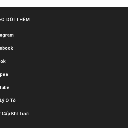
EO DÕI THÊM
tagram
ebook
tok
pee
tube
 Lý Ô Tô
 Cấp Khí Tươi