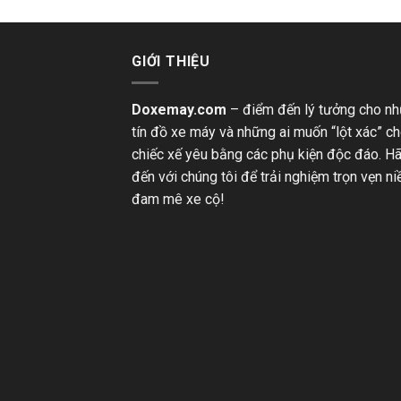
GIỚI THIỆU
Doxemay.com
– điểm đến lý tưởng cho n
tín đồ xe máy và những ai muốn “lột xác” c
chiếc xế yêu bằng các phụ kiện độc đáo. H
đến với chúng tôi để trải nghiệm trọn vẹn n
đam mê xe cộ!