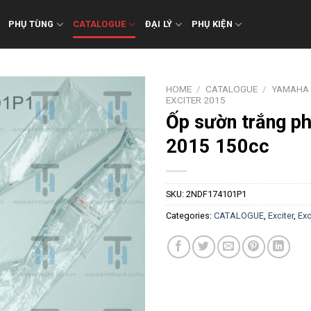
PHỤ TÙNG
CATALOGUE
ĐẠI LÝ
PHỤ KIỆN
HOME
/
CATALOGUE
/
YAMAHA
EXCITER 2015
Ốp sườn trắng ph
2015 150cc
SKU:
2NDF174101P1
Categories:
CATALOGUE
,
Exciter
,
Exc