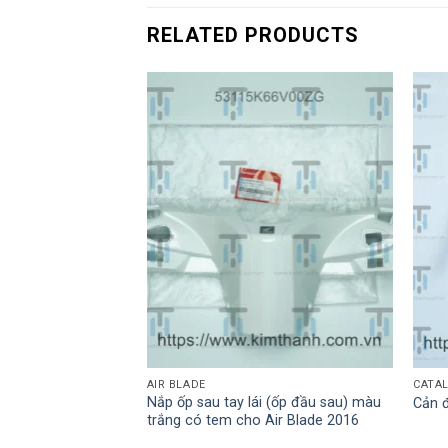
RELATED PRODUCTS
AIR BLADE
CATA
Nắp ốp sau tay lái (ốp đầu sau) màu
 nồi
Cản 
trắng có tem cho Air Blade 2016