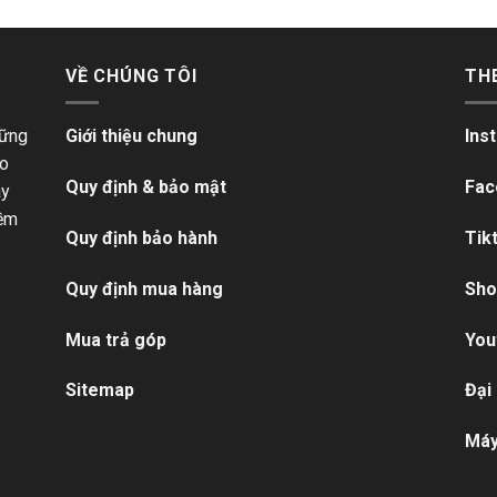
VỀ CHÚNG TÔI
TH
hững
Giới thiệu chung
Ins
ho
Quy định & bảo mật
Fac
ãy
iềm
Quy định bảo hành
Tik
Quy định mua hàng
Sho
Mua trả góp
You
Sitemap
Đại
Máy