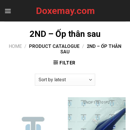
Skip
Doxemay.com
to
content
2ND – Ốp thân sau
HOME
/
PRODUCT CATALOGUE
/
2ND – ỐP THÂN
SAU
FILTER