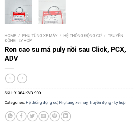
HOME
/
PHỤ TÙNG XE MÁY
/
HỆ THỐNG ĐỘNG CƠ
/
TRUYỀN
ĐỘNG - LY HỢP
Ron cao su má puly nồi sau Click, PCX,
ADV
SKU:
91384-KVB-900
Categories:
Hệ thống động cơ
,
Phụ tùng xe máy
,
Truyền động - Ly hợp