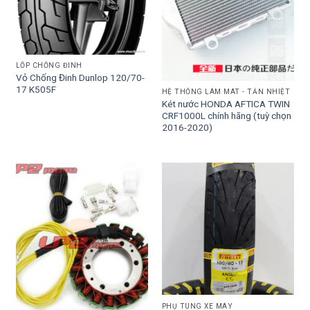
LỐP CHỐNG ĐINH
Vỏ Chống Đinh Dunlop 120/70-
17 K505F
HỆ THỐNG LÀM MÁT - TẢN NHIỆT
Két nước HONDA AFTICA TWIN
CRF1000L chính hãng (tuỳ chọn
2016-2020)
PHỤ TÙNG XE MÁY