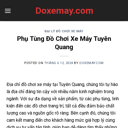
Skip
Doxemay.com
to
content
ĐẠI LÝ ĐỒ CHƠI XE MÁY
Phụ Tùng Đồ Chơi Xe Máy Tuyên
Quang
POSTED ON
THÁNG 6 12, 2024
BY
DOXEMAYCOM
Địa chỉ đồ chơi xe máy tại Tuyên Quang, chúng tôi tự hào
là địa chỉ đáng tin cậy với nhiều năm kinh nghiệm trong
ngành. Với sự đa dạng về sản phẩm, từ các phụ tùng, linh
kiện đến các đồ chơi trang trí, tất cả đều đảm bảo chất
lượng cao và nguồn gốc rõ ràng. Bên cạnh đó, chúng tôi
cam kết mang đến cho khách hàng mức giá hợp lý cùng
dịch vụ tư vấn tận tình, giúp bạn dễ dàng tìm thấy những