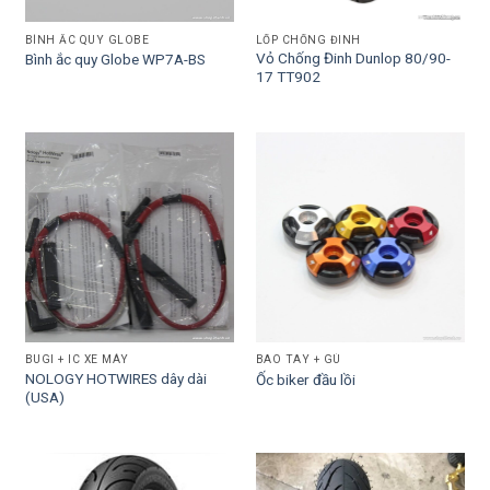
BÌNH ẮC QUY GLOBE
LỐP CHỐNG ĐINH
Vỏ Chống Đinh Dunlop 80/90-
Bình ắc quy Globe WP7A-BS
17 TT902
BUGI + IC XE MÁY
BAO TAY + GÙ
NOLOGY HOTWIRES dây dài
Ốc biker đầu lồi
(USA)