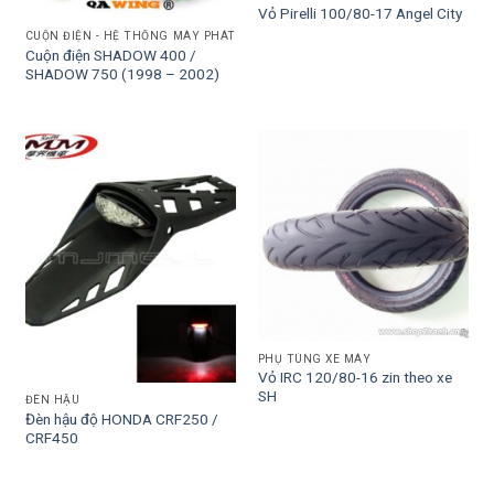
Vỏ Pirelli 100/80-17 Angel City
CUỘN ĐIỆN - HỆ THỐNG MÁY PHÁT
Cuộn điện SHADOW 400 /
SHADOW 750 (1998 – 2002)
PHỤ TÙNG XE MÁY
Vỏ IRC 120/80-16 zin theo xe
SH
ĐÈN HẬU
Đèn hậu độ HONDA CRF250 /
CRF450