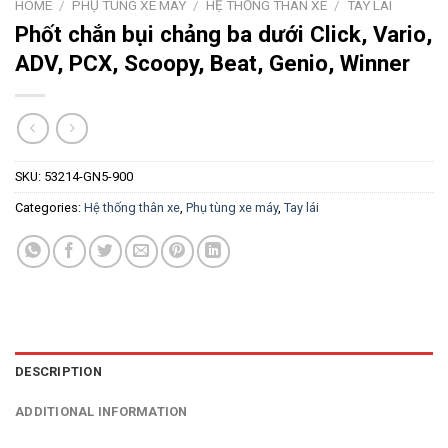
HOME
/
PHỤ TÙNG XE MÁY
/
HỆ THỐNG THÂN XE
/
TAY LÁI
Phốt chắn bụi chảng ba dưới Click, Vario,
ADV, PCX, Scoopy, Beat, Genio, Winner
SKU:
53214-GN5-900
Categories:
Hệ thống thân xe
,
Phụ tùng xe máy
,
Tay lái
DESCRIPTION
ADDITIONAL INFORMATION