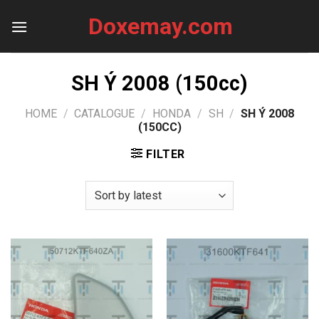
Skip
Doxemay.com
to
content
SH Ý 2008 (150cc)
HOME
/
CATALOGUE
/
HONDA
/
SH
/
SH Ý 2008
(150CC)
FILTER