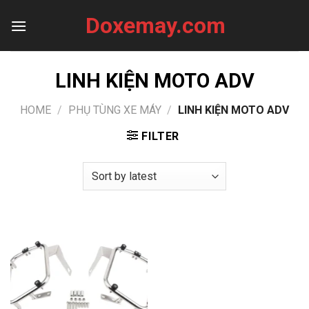
Skip
Doxemay.com
to
content
LINH KIỆN MOTO ADV
HOME
/
PHỤ TÙNG XE MÁY
/
LINH KIỆN MOTO ADV
FILTER