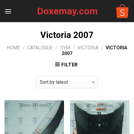
Skip
Doxemay.com
to
content
Victoria 2007
HOME
/
CATALOGUE
/
SYM
/
VICTORIA
/
VICTORIA
2007
FILTER