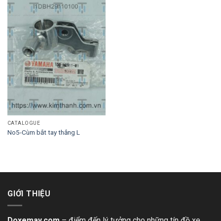
CATALOGUE
No5-Cùm bắt tay thắng L
GIỚI THIỆU
Doxemay.com
– điểm đến lý tưởng cho những tín đồ xe