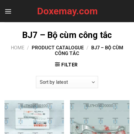
Skip
Doxemay.com
to
content
BJ7 – Bộ cùm công tắc
HOME
/
PRODUCT CATALOGUE
/
BJ7 – BỘ CÙM
CÔNG TẮC
FILTER