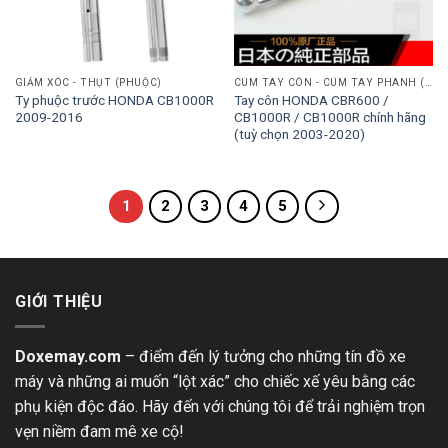
GIẢM XÓC - THỤT (PHUỘC)
CÙM TAY CÔN - CÙM TAY PHANH (THẮNG)
Ty phuộc trước HONDA CB1000R
Tay côn HONDA CBR600 /
2009-2016
CB1000R / CB1000R chính hãng
(tuỳ chọn 2003-2020)
1
2
3
4
5
GIỚI THIỆU
Doxemay.com
– điểm đến lý tưởng cho những tín đồ xe
máy và những ai muốn “lột xác” cho chiếc xế yêu bằng các
phụ kiện độc đáo. Hãy đến với chúng tôi để trải nghiệm trọn
vẹn niềm đam mê xe cộ!