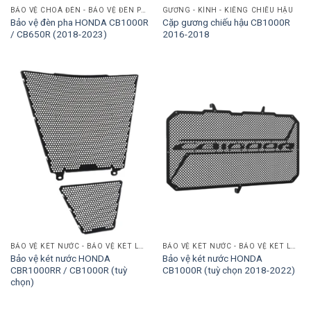
BẢO VỆ CHOÁ ĐÈN - BẢO VỆ ĐÈN PHA
GƯƠNG - KÍNH - KIẾNG CHIẾU HẬU
Bảo vệ đèn pha HONDA CB1000R
Cặp gương chiếu hậu CB1000R
/ CB650R (2018-2023)
2016-2018
BẢO VỆ KÉT NƯỚC - BẢO VỆ KÉT LÀM MÁT
BẢO VỆ KÉT NƯỚC - BẢO VỆ KÉT LÀM MÁT
Bảo vệ két nước HONDA
Bảo vệ két nước HONDA
CBR1000RR / CB1000R (tuỳ
CB1000R (tuỳ chọn 2018-2022)
chọn)