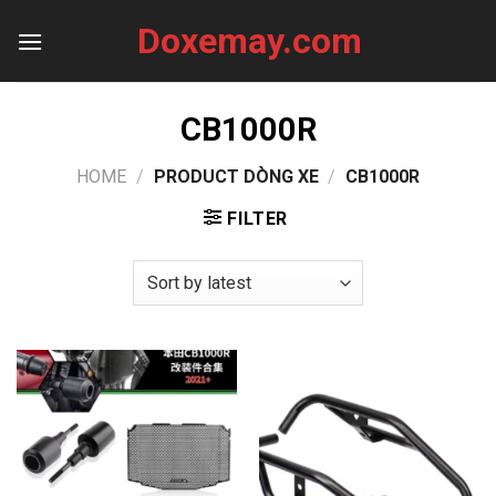
Skip
Doxemay.com
to
content
CB1000R
HOME
/
PRODUCT DÒNG XE
/
CB1000R
FILTER